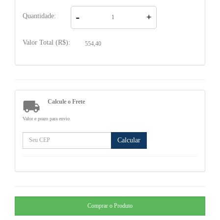
-
Quantidade:
+
Valor Total (R$):
554,40

Calcule o Frete
Valor e prazo para envio
Calcular