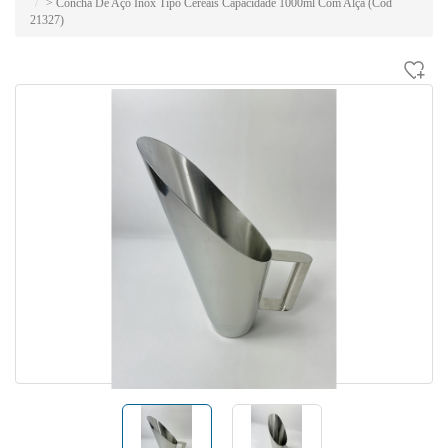
> Concha De Aço Inox Tipo Cereais Capacidade 1000ml Com Alça (Cód
21327)